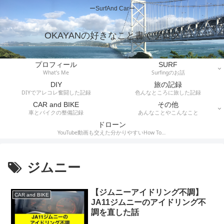
ーSurfAnd Carー
OKAYANの好きなこと書くブログ
プロフィール
SURF
What’s Me
Surfingのお話
DIY
旅の記録
DIYでアレコレ奮闘した記録
色んなところに旅した記録
CAR and BIKE
その他
車とバイクの整備記録
あんなことやこんなこと
ドローン
YouTube動画も交えた分かりやすいHow To記
事
ジムニー
【ジムニーアイドリング不調】
CAR and BIKE
JA11ジムニーのアイドリング不
調を直した話