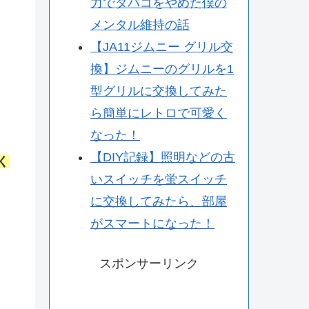
力でタバコをやめた僕の
メンタル維持の話
【JA11ジムニー グリル交
換】ジムニーのグリルを1
型グリルに交換してみた
ら簡単にレトロで可愛く
なった！
【DIY記録】照明などの古
く
いスイッチを蛍スイッチ
に交換してみたら、部屋
がスマートになった！
スポンサーリンク