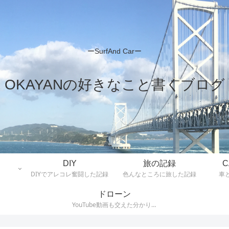
ーSurfAnd Carー
OKAYANの好きなこと書くブログ
DIY
旅の記録
C
DIYでアレコレ奮闘した記録
色んなところに旅した記録
車
ドローン
YouTube動画も交えた分かりや
すいHow To記事