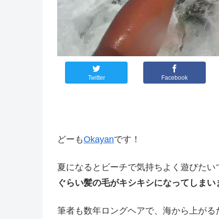
Twitter
Facebook
どーも
Okayan
です！
夏になるとビーチで気持ちよく遊びたい
ぐらい髪の毛がキシキシになってしまい
筆者も数年ロングヘアで、海から上がる