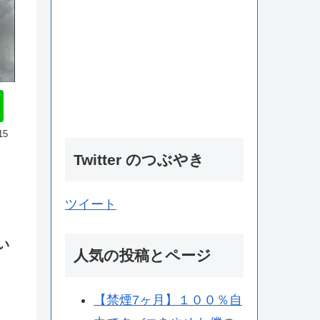
15
Twitter のつぶやき
ツイート
い
人気の投稿とページ
【禁煙7ヶ月】１００％自