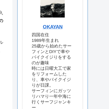
入
の
OKAYAN
四国在住
1989年生まれ
ル
25歳から始めたサー
、
フィンとDIYで車や
バイクイジりをする
のが趣味
時には日曜大工で家
をリフォームした
り、車やバイクイジ
りが日課。
サーフィンにガッツ
リハマり一年中海に
行くサーフジャンキ
ー