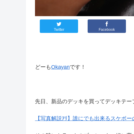
Twitter
Facebook
どーも
Okayan
です！
先日、新品のデッキを買ってデッキテー
【写真解説ｱﾘ】誰にでも出来るスケボ