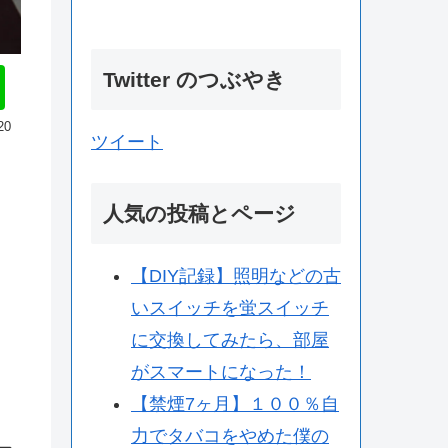
Twitter のつぶやき
20
ツイート
人気の投稿とページ
【DIY記録】照明などの古
いスイッチを蛍スイッチ
に交換してみたら、部屋
がスマートになった！
【禁煙7ヶ月】１００％自
力でタバコをやめた僕の