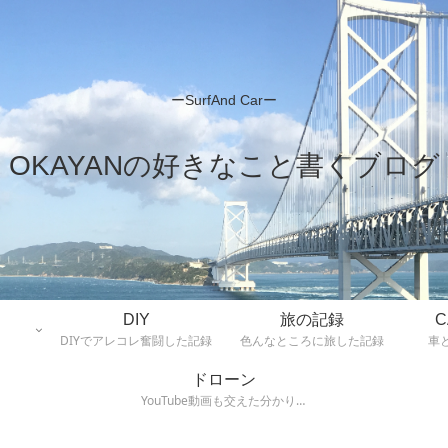
ーSurfAnd Carー
OKAYANの好きなこと書くブログ
DIY
旅の記録
C
DIYでアレコレ奮闘した記録
色んなところに旅した記録
車
ドローン
YouTube動画も交えた分かりや
すいHow To記事